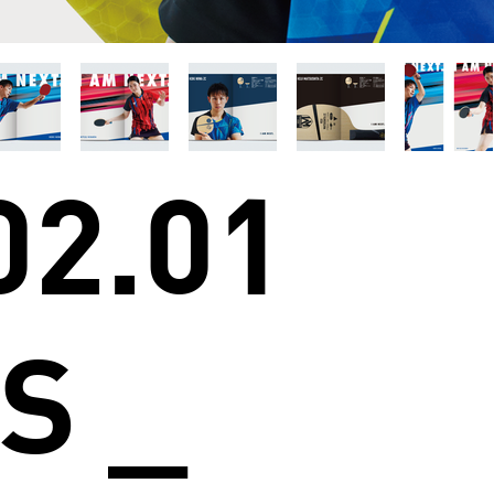
02.01
S _