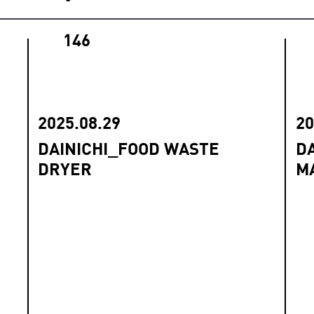
146
2025.08.29
20
DAINICHI_FOOD WASTE
D
DRYER
M