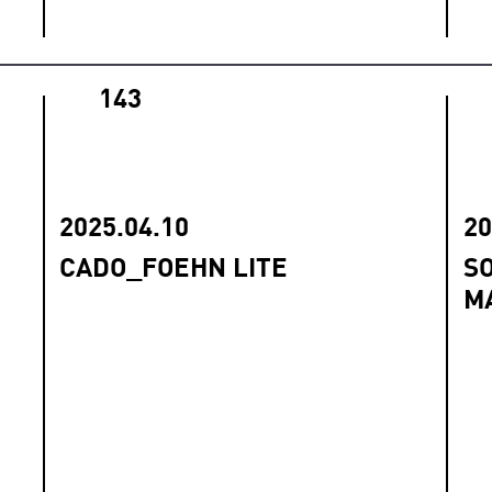
143
2025.04.10
20
CADO_FOEHN LITE
S
M