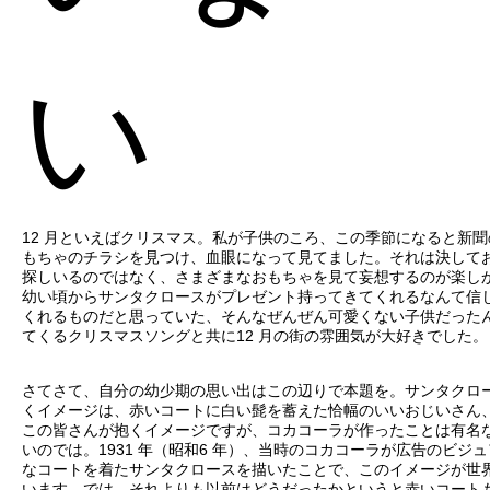
い
12 月といえばクリスマス。私が子供のころ、この季節になると新
もちゃのチラシを見つけ、血眼になって見てました。それは決して
探しいるのではなく、さまざまなおもちゃを見て妄想するのが楽し
幼い頃からサンタクロースがプレゼント持ってきてくれるなんて信
くれるものだと思っていた、そんなぜんぜん可愛くない子供だった
てくるクリスマスソングと共に12 月の街の雰囲気が大好きでした。
さてさて、自分の幼少期の思い出はこの辺りで本題を。サンタクロ
くイメージは、赤いコートに白い髭を蓄えた恰幅のいいおじいさん
この皆さんが抱くイメージですが、コカコーラが作ったことは有名
いのでは。1931 年（昭和6 年）、当時のコカコーラが広告のビジ
なコートを着たサンタクロースを描いたことで、このイメージが世
います。では、それよりも以前はどうだったかというと赤いコート