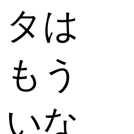
タは
もう
いな