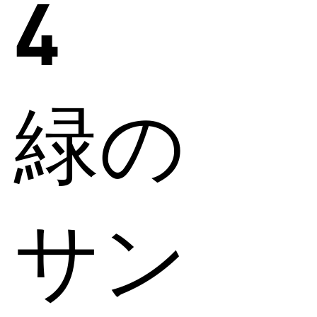
4
緑の
サン