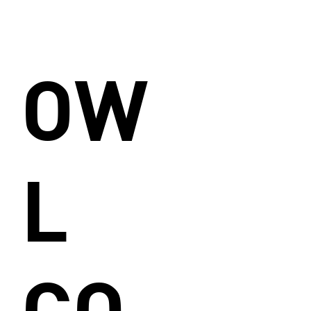
OW
L
CO