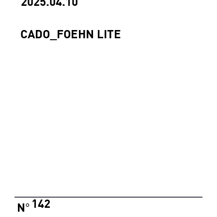
2025.04.10
CADO_FOEHN LITE
142
N
°