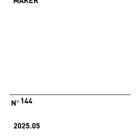
MAKER
144
N
°
2025.05