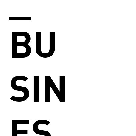
BU
SIN
ES