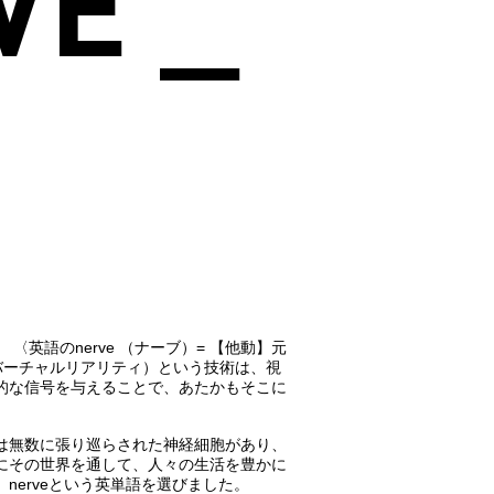
VE _
英語のnerve （ナーブ）= 【他動】元
バーチャルリアリティ）という技術は、視
的な信号を与えることで、あたかもそこに
。
は無数に張り巡らされた神経細胞があり、
にその世界を通して、人々の生活を豊かに
nerveという英単語を選びました。