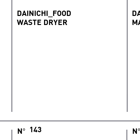
DAINICHI_FOOD
D
WASTE DRYER
M
143
N
N
°