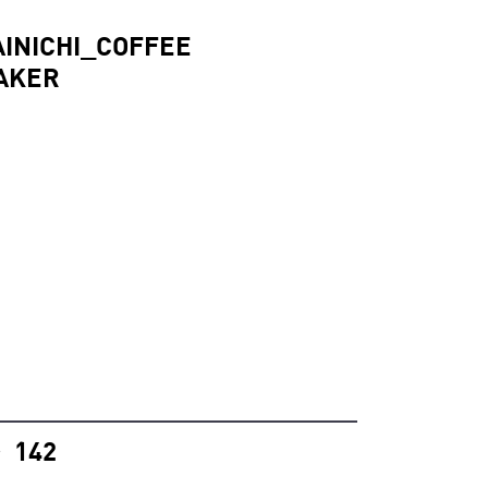
AINICHI_COFFEE
AKER
142
°