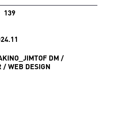
139
°
24.11
AKINO_JIMTOF DM /
R / WEB DESIGN