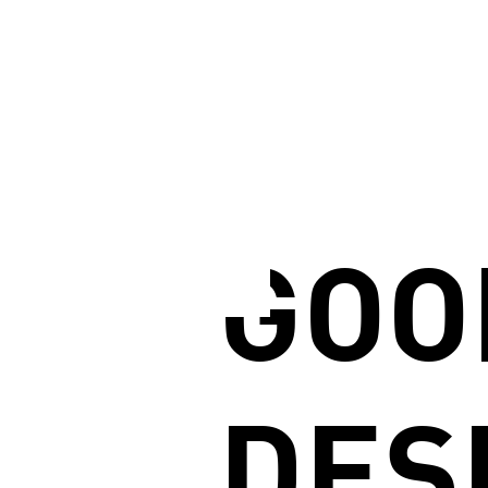
GOO
DES