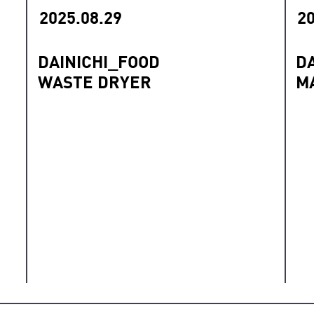
2025.08.29
20
DAINICHI_FOOD
D
WASTE DRYER
M