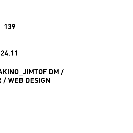
139
°
24.11
AKINO_JIMTOF DM /
R / WEB DESIGN