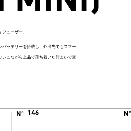
ィフューザー。
ンバッテリーを搭載し、外出先でもスマー
ッシュながら上品で落ち着いた佇まいで空
146
N
N
°