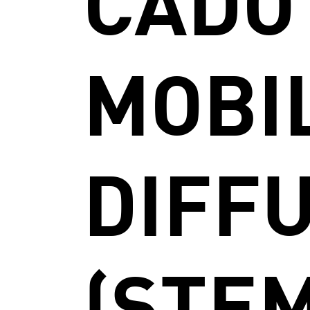
CADO
MOBI
DIFF
(STEM