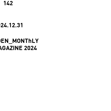
142
°
24.12.31
OEN_MONThLY
AGAZINE 2024