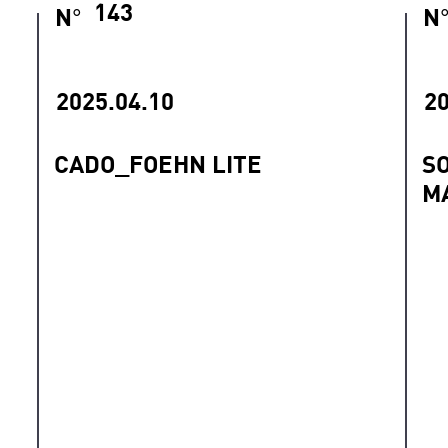
143
N
N
°
2025.04.10
20
CADO_FOEHN LITE
S
M