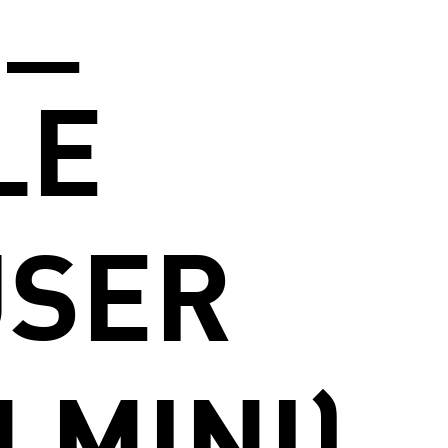
 _
LE
USER
 MINI)