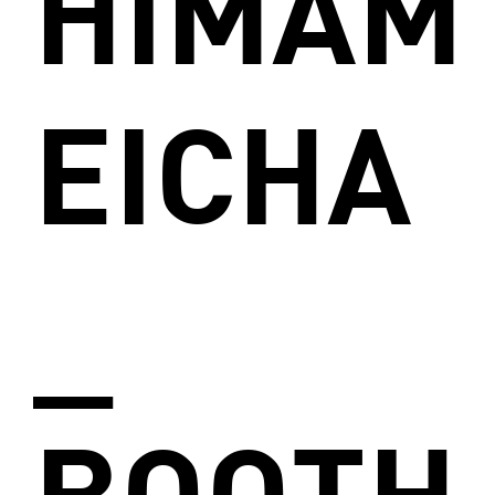
HIMAM
EICHA
_
BOOTH