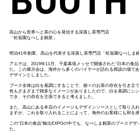
高山から世界へと茶の心を発信する深蒸し茶専門店
「松翁園なべしま銘茶」
明治41年創業、高山を代表する深蒸し茶専門店「松翁園なべしま
アエテは、2019年11月、千葉幕張メッセで開催された“日本の食品
た。この展示会は、海外から多くのバイヤーが訪れる商談の場で
デザインとしました。
ブース全体は白を基調にすることで、個々のお茶の存在を引き立
色もざまざまで雑多なイメージがありましたので、白を基調にシ
でき、その存在を主張できると考えました。
また、高山にある本店のイメージもデザインソースとして取り入
ますが、これを取り入れることによって、海外のお客様にも和を
この“日本の食品”輸出EXPOの中でも、なべしま銘茶のブースデ
た。