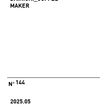
MAKER
144
N
°
2025.05