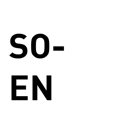
SO-
EN
_