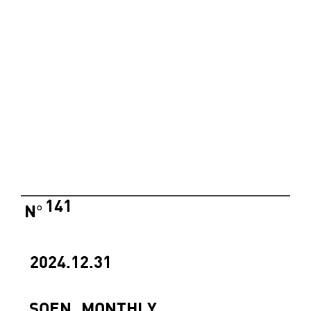
141
N
°
2024.12.31
SOEN_MONTHLY