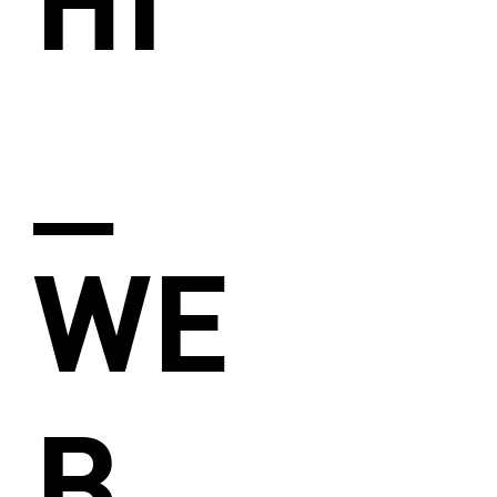
_
WE
B