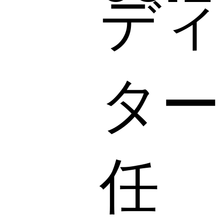
ディ
ター
任